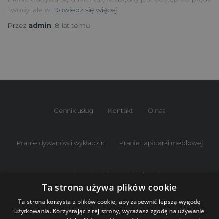
i wody, ale w
Dowiedz się więcej…
Przez
admin
,
8 lat
temu
Cennik usług
Kontakt
O nas
Pranie dywanów i wykładzin
Pranie tapicerki meblowej
Pranie tapicerki samochodowej
Ta strona używa plików cookie
Ta strona korzysta z plików cookie, aby zapewnić lepszą wygodę
Sprzątanie klatek schodowych
Strona główna
użytkowania. Korzystając z tej strony, wyrażasz zgodę na używanie