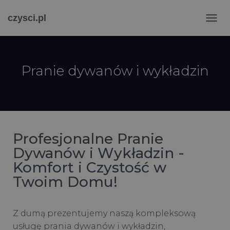
czysci.pl
P
R
Z
E
Ł
Pranie dywanów i wykładzin
Ą
C
Z
N
A
W
I
Profesjonalne Pranie
G
Dywanów i Wykładzin -
A
Komfort i Czystość w
C
J
Twoim Domu!
Ę
Z dumą prezentujemy naszą kompleksową
usługę prania dywanów i wykładzin,