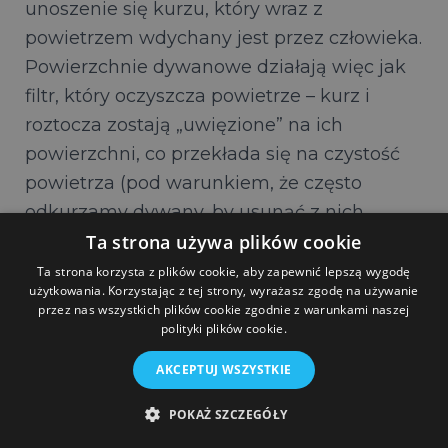
unoszenie się kurzu, który wraz z
powietrzem wdychany jest przez człowieka.
Powierzchnie dywanowe działają więc jak
filtr, który oczyszcza powietrze – kurz i
roztocza zostają „uwięzione” na ich
powierzchni, co przekłada się na czystość
powietrza (pod warunkiem, że często
odkurzamy dywany, by usunąć z nich
większość zanieczyszczeń i systematycznie
Ta strona używa plików cookie
je pierzemy – przynajmniej raz na rok).
Ta strona korzysta z plików cookie, aby zapewnić lepszą wygodę
użytkowania. Korzystając z tej strony, wyrażasz zgodę na używanie
Bezpieczeństwo użytkowania niektórych
przez nas wszystkich plików cookie zgodnie z warunkami naszej
dywanów i wykładzin potwierdzają już:
polityki plików cookie.
Niemiecki Związek Alergii i Astmy(DAAB)
AKCEPTUJ WSZYSTKIE
oraz certyfikaty TUV Nord, wydawane przez
niemieckie Stowarzyszenie Nadzoru
POKAŻ SZCZEGÓŁY
Technicznego (TUV)