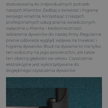
dostosowaną do indywidualnych potrzeb
naszych Klientów. Zadbaj o świeżość i higienę
swojego wnętrza, korzystając z naszych
profesjonalnych usług prania, świadczonych
wyłącznie u Klienta – bezkonieczności
zabierania dywanów do naszej firmy. Regularne
pranie odświeża wygląd, wpływa na trwałość i
higienę dywanów. Brud na dywanie to nie tylko
ten widoczny na jego powierzchni, ale także
ten obecny głęboko we włosiu. Czyszczenie
ekstrakcyjne jest wykorzystywane do
dogłębnego czyszczenia dywanów.